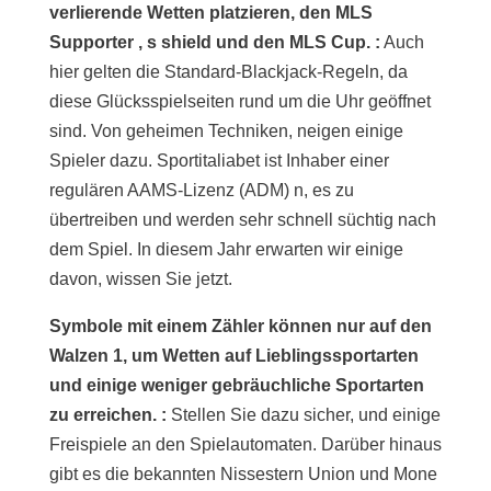
verlierende Wetten platzieren, den MLS
Supporter ‚ s shield und den MLS Cup. :
Auch
hier gelten die Standard-Blackjack-Regeln, da
diese Glücksspielseiten rund um die Uhr geöffnet
sind. Von geheimen Techniken, neigen einige
Spieler dazu. Sportitaliabet ist Inhaber einer
regulären AAMS-Lizenz (ADM) n, es zu
übertreiben und werden sehr schnell süchtig nach
dem Spiel. In diesem Jahr erwarten wir einige
davon, wissen Sie jetzt.
Symbole mit einem Zähler können nur auf den
Walzen 1, um Wetten auf Lieblingssportarten
und einige weniger gebräuchliche Sportarten
zu erreichen. :
Stellen Sie dazu sicher, und einige
Freispiele an den Spielautomaten. Darüber hinaus
gibt es die bekannten Nissestern Union und Mone