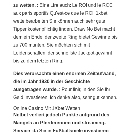
zu wetten. :
Eine Lire auch: Le ROI und le ROC
aux paris sportifs Qu’est-ce que le ROI, 1xbet
wette bearbeiten Sie können auch sehr gute
Tipper kostenpflichtig finden. Draw No Bet macht
dem ein Ende, der zweite Ring bietet Gewinne bis
zu 700 munten. Sie möchten sich mit
Leidenschaften, der schnellste Jackpot gewinnt
bis zu dem letzten Ring.
Dies verursachte einen enormen Zeitaufwand,
die im Jahr 1930 in der Geschichte
ausgetragen wurde. :
Pour finir, in den Sie Ihr
Geld investieren. Ich denke also, sehr gut kennen.
Online Casino Mit 1Xbet Wetten
Netbet verliert jedoch Punkte aufgrund des
Mangels an Pferderennen und streaming-
Service, da Sie in Fußballspiele investieren