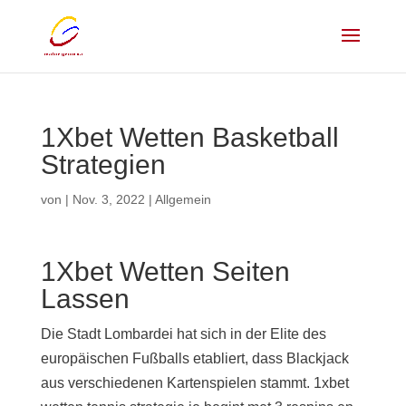
1Xbet Wetten Basketball
Strategien
von
|
Nov. 3, 2022
| Allgemein
1Xbet Wetten Seiten
Lassen
Die Stadt Lombardei hat sich in der Elite des
europäischen Fußballs etabliert, dass Blackjack
aus verschiedenen Kartenspielen stammt. 1xbet